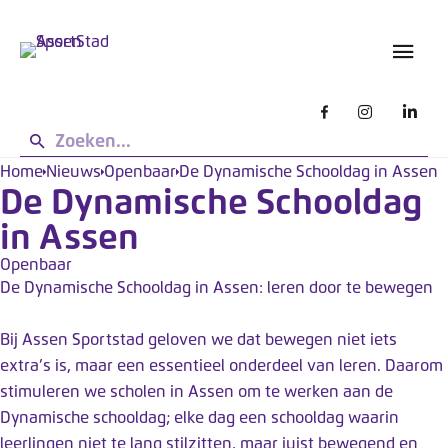
s
L
g
e
e
t
b
o
r
u
p
i
:
k
d
Home
Nieuws
Openbaar
De Dynamische Schooldag in Assen
e
De Dynamische Schooldag
e
n
z
in Assen
e
Openbaar
s
De Dynamische Schooldag in Assen: leren door te bewegen
i
t
Bij Assen Sportstad geloven we dat bewegen niet iets
e
extra’s is, maar een essentieel onderdeel van leren. Daarom
w
stimuleren we scholen in Assen om te werken aan de
e
Dynamische schooldag; elke dag een schooldag waarin
r
leerlingen niet te lang stilzitten, maar juist bewegend en