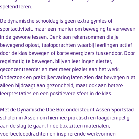
k
spelend leren.
t
m
De dynamische schooldag is geen extra gymles of
e
sportactiviteit, maar een manier om beweging te verweven
t
in de gewone lessen. Denk aan rekensommen die je
e
bewegend oplost, taalopdrachten waarbij leerlingen actief
e
door de klas bewegen of korte energizers tussendoor. Door
n
regelmatig te bewegen, blijven leerlingen alerter,
t
geconcentreerder en met meer plezier aan het werk.
o
Onderzoek en praktijkervaring laten zien dat bewegen niet
e
alleen bijdraagt aan gezondheid, maar ook aan betere
g
leerprestaties en een positievere sfeer in de klas.
a
n
Met de Dynamische Doe Box ondersteunt Assen Sportstad
g
scholen in Assen om hiermee praktisch en laagdrempelig
s
aan de slag te gaan. In de box zitten materialen,
s
voorbeeldopdrachten en inspirerende werkvormen