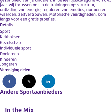
gezondheid van je kinderen. In de leeftijdscategorie van 6-15
k
jaar. wij focussen ons in de trainingen op: structuur,
t
ontlading van energie, reguleren van emoties, normen en
waarden, zelfvertrouwen, Motorische vaardigheden. Kom
m
langs voor een gratis proefles.
e
Details
t
Sport
e
Kickboksen
e
Gezelschap
n
Individuele sport
t
Doelgroep
Kinderen
o
Jongeren
e
Vereniging delen
g
a
Facebook
X
LinkedIn
n
Andere Sportaanbieders
g
s
s
In the Mix