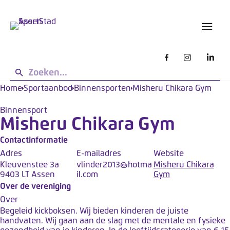
s
L
g
e
e
t
b
o
r
u
p
i
:
k
d
Home
Sportaanbod
Binnensporten
Misheru Chikara Gym
e
e
n
Binnensport
z
Misheru Chikara Gym
e
s
Contactinformatie
i
Adres
E-mailadres
Website
Kleuvenstee 3a
vlinder2013@hotma
Misheru Chikara
t
9403 LT Assen
il.com
Gym
e
Over de vereniging
w
Over
e
Begeleid kickboksen. Wij bieden kinderen de juiste
r
handvaten. Wij gaan aan de slag met de mentale en fysieke