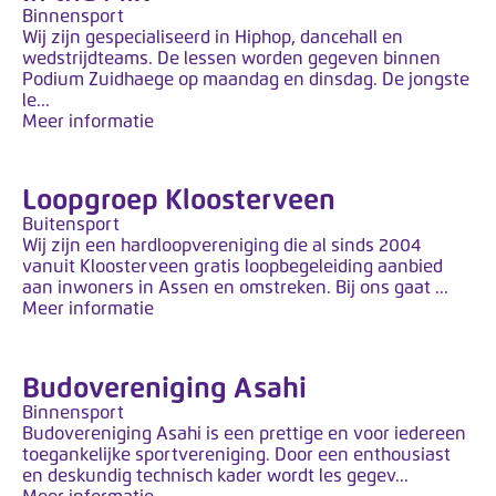
y
Binnensport
s
Wij zijn gespecialiseerd in Hiphop, dancehall en
t
wedstrijdteams. De lessen worden gegeven binnen
Podium Zuidhaege op maandag en dinsdag. De jongste
e
le...
e
Meer informatie
m
.
Loopgroep Kloosterveen
Buitensport
Wij zijn een hardloopvereniging die al sinds 2004
vanuit Kloosterveen gratis loopbegeleiding aanbied
aan inwoners in Assen en omstreken. Bij ons gaat ...
Meer informatie
Budovereniging Asahi
Binnensport
Budovereniging Asahi is een prettige en voor iedereen
toegankelijke sportvereniging. Door een enthousiast
en deskundig technisch kader wordt les gegev...