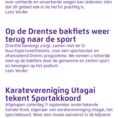
k
over verharde en onverharde wegen kan iedereen zien
dat dit gebied ook in de herfst prachtig is.
t
Lees Verder
m
e
t
Op de Drentse bakfiets weer
e
terug naar de sport
e
Drenthe beweegt zorgt, samen met de 12
n
buurtsportcoachteams, voor een spectaculair en
afwisselend Drents programma. We nemen u letterlijk
t
mee op de bakfiets door de gemeente en zetten sport
o
en bewegen op het podium.
e
Lees Verder
g
a
Karatevereniging Utagai
n
tekent Sportakkoord
g
s
Afgelopen zaterdag 11 september ondertekende
Sander Knol, eigenaar van karatevereniging Utagai, het
s
sportakkoord. Weer een mooie aanwinst in de blijvend