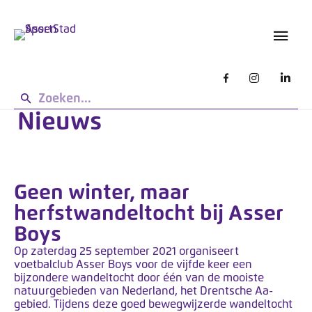
s
L
g
e
e
t
b
o
r
u
p
i
:
k
Nieuws
d
e
e
n
z
e
Geen winter, maar
s
i
herfstwandeltocht bij Asser
t
Boys
e
Op zaterdag 25 september 2021 organiseert
w
voetbalclub Asser Boys voor de vijfde keer een
bijzondere wandeltocht door één van de mooiste
e
natuurgebieden van Nederland, het Drentsche Aa-
r
gebied. Tijdens deze goed bewegwijzerde wandeltocht