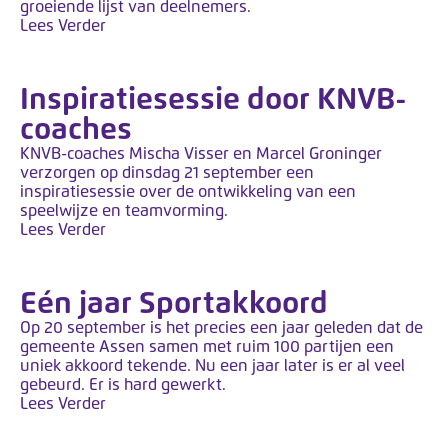
y
groeiende lijst van deelnemers.
Lees Verder
s
t
e
Inspiratiesessie door KNVB-
e
coaches
m
KNVB-coaches Mischa Visser en Marcel Groninger
.
verzorgen op dinsdag 21 september een
inspiratiesessie over de ontwikkeling van een
speelwijze en teamvorming.
Lees Verder
Eén jaar Sportakkoord
Op 20 september is het precies een jaar geleden dat de
gemeente Assen samen met ruim 100 partijen een
uniek akkoord tekende. Nu een jaar later is er al veel
gebeurd. Er is hard gewerkt.
Lees Verder